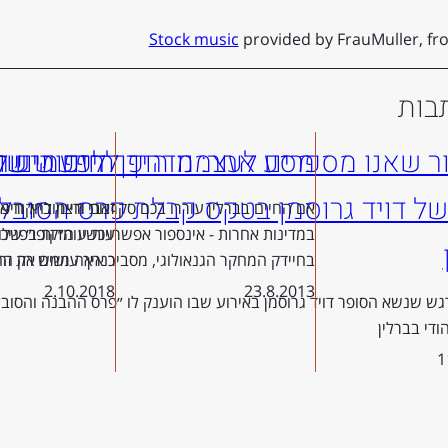
Stock music
provided by FrauMuller, f
בות
ר שאנו מספרים לעצמנו הופך לפעמים ל
מסע אחר: מדריך לחיפוש שו
היזם הישר
של דויד גרוסמן בטקס קבלת פרס הסובלנ
אם החיים בברלין עוררו בכם סקרנות ורצון לחקור
זאבי חיימוביץ׳ חיפ
במדינות אחרות - אינספור אפשרויות עומדות בפניכם.
עכשיו ה״קופו״ שלו
בחיידק המחקר הגנאולוגי, מסביר איך עושים את זה
כנראה ממש רק ה
2.10.2018
23.8.2013
ש שנשא הסופר דויד גרוסמן באירוע שבו הוענק לו ״פרס ההבנה והסובל
הודי בברלין
1