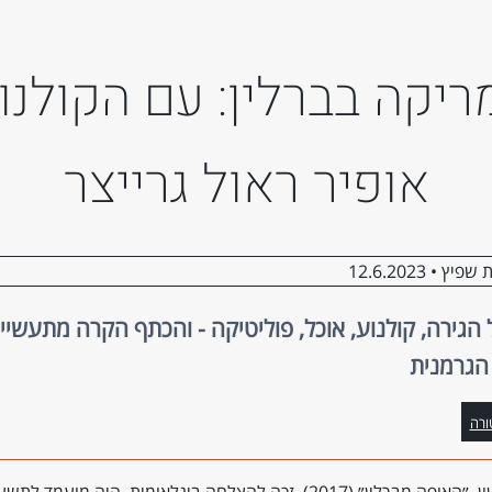
יקה בברלין: עם הקולנו
אופיר ראול גרייצר
 שפיץ •
12.6.2023
הגירה, קולנוע, אוכל, פוליטיקה - והכתף הקרה מתעשיי
הגרמנית
ורה
סרטו הראשון, ״האופה מברלין״ (2017), זכה להצלחה בינלאומית, היה מועמד