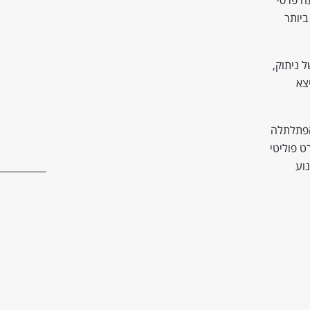
ביותר
 ניתוק,
צא
 הפתלתלה
ט פוליטי
וע