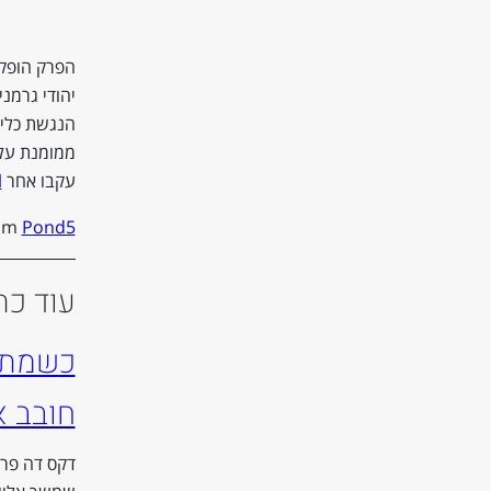
הפרק הופק 
יהודי גרמנ
הנגשת כלים
ממומנת על 
עקבו אחר
l
rom
Pond5
עוד כת
כשמתכנ
חובב א