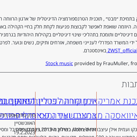
בתמיכת ״מבט״ , תוכנית הטרנספורמציה הדיגיטלית של ארגון הרווחה ה
יה. היוזמה שואפת לאפשר לקבוצות פגיעות לקחת חלק בחיי הקהילה בא
 דיגיטליים ותומכת בתהליכי שינוי דיגיטליים בקהילות היהודיות בגרמניה
ידי המשרד הפדרלי לענייני משפחה, אזרחים ותיקים, נשים ונוער. לפרטי
ZWST_officia
באינסטגרם.
Stock music
provided by FrauMuller, f
בות
ת אמריקאי מומחה לפטריות ואמן ישר
יומן קורונה ברלין: ״פתאום 
המהפך בברל
יוואסקה מארגנים ועידה פסיכדלית בברל
במצב שאני נמצאת בו כבר שנ
פרק פודקאסט חדש 
האוונשטיין
דניאל מלכה, בברלין מ-2013,צלמת וציירת
דקס דה פרנקו ועמית אילן עיצבו את Altered כשילוב היברידי בין כנס, פסט
19.2.2023