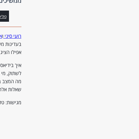
ממשיכים
פולי
רועי סיני
ו
או
אפילו הציג
איך בידיאס
לשתוק, מי 
מה המצב בג
שאלות אלה 
מגישות: טל 