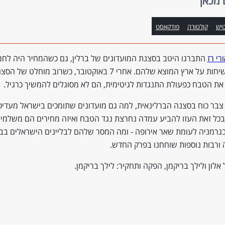
 מכאן
טיש
קולטורה
פודקאסט
רי רז
התברגו היטב בסצנת המועדונים של ברלין, גם כשהמחיר היה לחמ
בעדינות משיחות על ארץ המוצא שלהם. אחרי 7 באוקטובר, כשרוב מוח
 את הטבח כפעולת התנגדות לגיטימית, הם לא מסוגלים להמשיך כרגיל.
 צבר כוח בסצנה הברלינאית, למה גם מועדונים שתומכים בישראל מעדיפ
בכל זאת העזו להביע עמדה נחרצת נגד הטבח ואיזה מחירים הם משלמים
רמניה לעומת שאר אירופה - ומה המסר שלהם לבליינים הישראלים בבר
ורבות נוספות שוחחנו בפרק החדש.
אלון ולילך בריקמן, הפקה ותחקיר: לילך בריקמן.