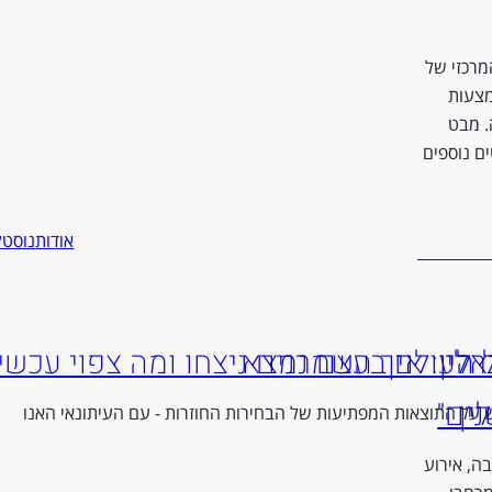
מרכזי של
מצעות
. מבט
ם נוספים
אודות
נוסטל
אלי
כל העולם בעצם נמצא
ין: איך השמרנים ניצחו ומה צפוי עכשיו
ין
ים״
על התוצאות המפתיעות של הבחירות החוזרות - עם העיתונאי האנו
יבל ומסיבה, אירוע