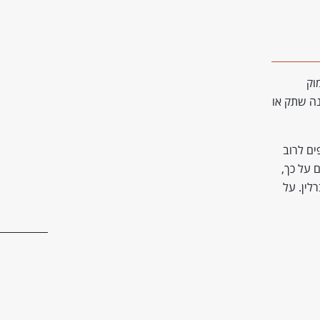
וק
לט של הסצנה שתק או
ים לרוב
 על כך,
לין. על