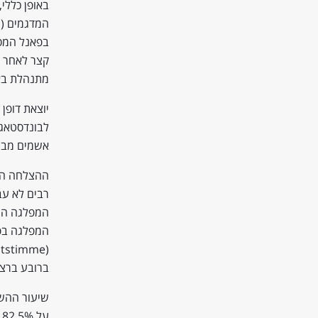
באופן כללי
המדגמים (ו
בפאנל המסור
קצר לאחר פ
מתנהלת באו
לבונדסטאג,
אשמים מבחו
רבים לא עב
המפלגה בפר
ברובע ברציפות
שיעור ההש
ע