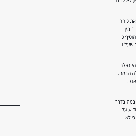
שגם המפלגה הליברלית (FDP) וגם המפלגה הפופוליסטית של זהרה וגנקנכט (BSW) לא עברו
הכפילה בדיוק את כוחה
 הימין
וסיף כי
ך שעליו
 הקנצלר
לה הבאה.
אנלנה
הבמה בדרך
דיע על
כי לא