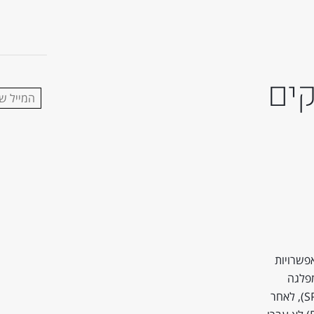
קים
פשרויות
מפלגה
הנוצרית הדמוקרטית (CDU), יוכל להקים קואליציית רוב עם הסוציאל דמוקרטים (SPD), לאחר