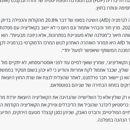
סימה ונותרו בחוץ.
אלטרנטיבה לגרמניה (AfD) השיגה בסופו של דבר 20.8% מהקולות ו
מבחירות 2021. מרץ חזר והבהיר אתמול וגם היום כי לא יישב בקואליציה עם מפלגת
ותה תיאר כ"מפלגה שלא מעוניינת בפתרונות, אלא ניזונה מבעיות". הוא ה
״התוצאה של AfD היא תמרור האזהרה האחרון לגוש המרכז הדמוקרטי בגרמניה לכ
המכנה המשותף שיאפשר לפעול יחד״.
הקואליציוני, שמרץ שואף לסיים עוד לפני אוסטר/פסחא, לא יתקיים מול
 שולץ, שכבר אתמול לקח אחריות והודיע כי לא יכהן בשום תפקיד בממש
הוא כן יישאר חבר פרלמנט, לאחר שהצליח לנצח את שרת החוץ היוצאת 
וקים במחוז הבחירה של שניהם בפוטסדאם.
רק שולץ אלא כל השלישייה שהנהיגה את הקואליציה היוצאת יורדת מ
: כריסטיאן לינדנר שהוביל את הליברלים ופירק את הקואליציה הקודמת הו
ים הפוליטיים; ורוברט האבק, שכיהן כסגן קנצלר מטעם הירוקים, הודיע 
ד הנהגה במפלגה.