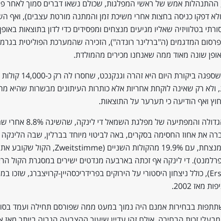
, ההתנהלות אמש של ראשי המפלגות, שכולם נשאו דברים סמוך לאחר פ
לא דפקו כניסה בחצות אחרי משיכת זמן והמתנה מורטת עצבים), ואף ה
תי בטלוויזיה שאליו מגיעים מנצחים ומפסידים כדי לדון בתוצאות באופן ע
רסום המדגמים (ה"ברלינר רונדה"), הזכירה שהמערכת הפוליטית בגרמני
פן שונה מאוד ממה שאנחנו מכירים מהמולדת.
יוצאת דופן שספגה ביקורת היום היא 
 ולא רק שאינה לוקחת אחריות אלא כותרות העיתונים מבשרות שהיא מ
ץ ואף הודיעה כי תערער על התוצאות.
ההצלחה הגדולה והמפתיעה של מפלגת השמאל ד
רה את אחוז החסימה בסקרים, באה לביטוי מיוחד בברלין, שבה הלינקה 
המפלגה המנצחת, עם 19.9% מהקולות השניים (Zweitstimme, הקו
למנט). די לינקה אף זכתה בארבעה מנדטים ישירים במסגרת הקול הרא
(Erststimme), כולל ניצחון היסטורי על הירוקים בפרידריכסהיין-קרויצברג, שזכו 
 מאז 2002.
תתפות בבחירות אמנם היה נמוך במעט ממה שפורסם תחילה ועמד בסופ
ל 82.5% מבעלי זכות הבחירה, אולם זהו עדיין שיעור ההצבעה הגבוה ביותר מאז א